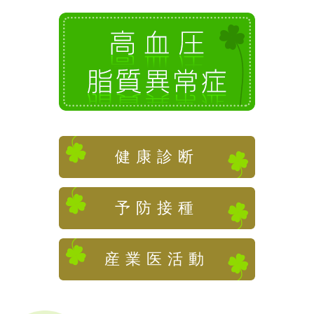
高血圧・脂質
健康診断
予防接種
産業医活動