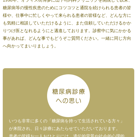
糖尿病等の慢性疾患のためにコツコツと通院を続けられる患者の皆
様や、仕事中に忙しくやって来られる患者の皆様など、どんな方に
も気軽に相談していただけるように、また信頼していただけるかか
りつけ医となれるようにと邁進しております。診察中に気にかかる
事があれば、どんな事でもどうぞご質問ください。一緒に同じ方向
へ向かってまいりましょう。
糖
いつも非常に多くの「糖尿病を持って生活されている方々」
が来院され、日々診療にあたらせていただいております。
患者の皆様お一人おひとりには、遺伝的背景や社会的心理的