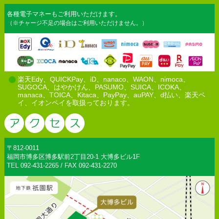
各種電子マネーもご利用いただけます。
（※チャージ不足の場合はご利用いただけません。）
楽天Edy、QUICKPay、iD、nanaco、WAON、nimoca、
SUGOCA、はやかけん、PASUMO、SUICA、ICOKA、
manaca、TOICA、Kitaca、PayPay、auPAY、d払い、楽天ペ
イ、イオンペイを取扱っております。
〒812-0011
福岡市博多区博多駅前2丁目20-1 大博多ビル1F
TEL 092-431-2265 / FAX 092-431-2270